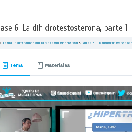
lase 6: La dihidrotestosterona, parte 1
Tema 1: Introducción al sistema endocrino
Clase 6: La dihidrotestoster
Tema
Materiales