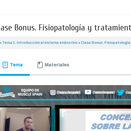
lase Bonus. Fisiopatología y tratamien
Tema 1. Introducción al sistema endocrino
Clase Bonus. Fisiopatología
Tema
Materiales