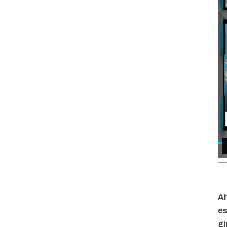
Ah
es
gi