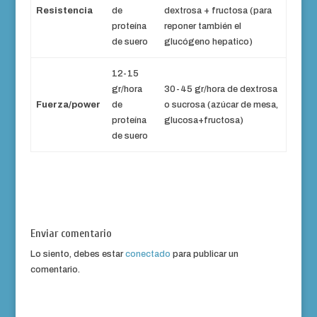
Resistencia
de
dextrosa + fructosa (para
proteína
reponer también el
de suero
glucógeno hepatico)
12-15
gr/hora
30-45 gr/hora de dextrosa
Fuerza/power
de
o sucrosa (azúcar de mesa,
proteína
glucosa+fructosa)
de suero
Enviar comentario
Lo siento, debes estar
conectado
para publicar un
comentario.