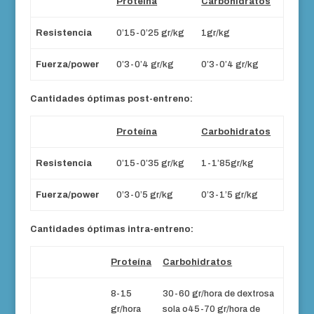
Proteína
Carbohidratos
Resistencia
0’15-0’25 gr/kg
1gr/kg
Fuerza/power
0’3-0’4 gr/kg
0’3-0’4 gr/kg
Cantidades óptimas post-entreno:
Proteína
Carbohidratos
Resistencia
0’15-0’35 gr/kg
1-1’85gr/kg
Fuerza/power
0’3-0’5 gr/kg
0’3-1’5 gr/kg
Cantidades óptimas intra-entreno:
Proteína
Carbohidratos
8-15
30-60 gr/hora de dextrosa
gr/hora
sola o45-70 gr/hora de