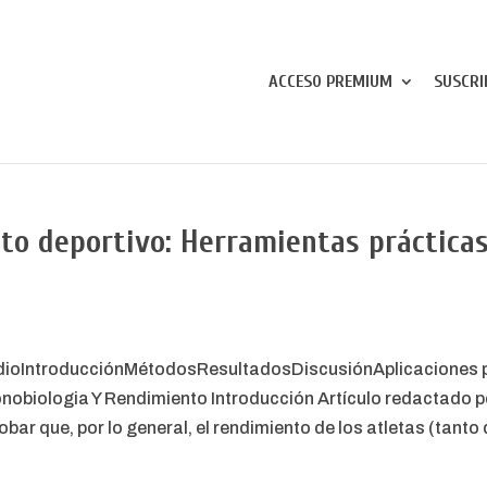
ACCESO PREMIUM
SUSCRI
to deportivo: Herramientas práctica
udioIntroducciónMétodosResultadosDiscusiónAplicaciones p
nobiologia Y Rendimiento Introducción Artículo redactado po
obar que, por lo general, el rendimiento de los atletas (tant