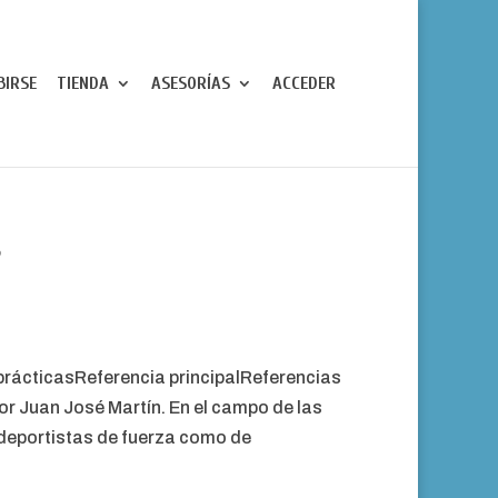
BIRSE
TIENDA
ASESORÍAS
ACCEDER
s
rácticasReferencia principalReferencias
r Juan José Martín. En el campo de las
o deportistas de fuerza como de