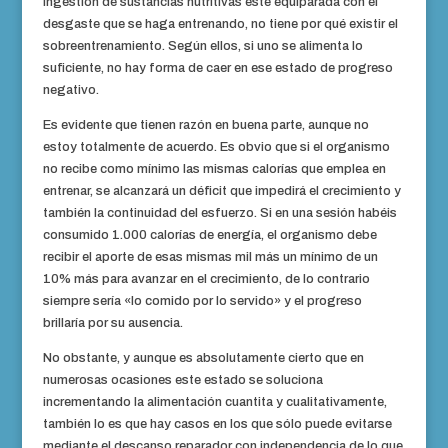
ingestión de sustancias nutritivas esté equiparada con el
desgaste que se haga entrenando, no tiene por qué existir el
sobreentrenamiento. Según ellos, si uno se alimenta lo
suficiente, no hay forma de caer en ese estado de progreso
negativo.
Es evidente que tienen razón en buena parte, aunque no
estoy totalmente de acuerdo. Es obvio que si el organismo
no recibe como mínimo las mismas calorías que emplea en
entrenar, se alcanzará un déficit que impedirá el crecimiento y
también la continuidad del esfuerzo. Si en una sesión habéis
consumido 1.000 calorías de energía, el organismo debe
recibir el aporte de esas mismas mil más un mínimo de un
10% más para avanzar en el crecimiento, de lo contrario
siempre sería «lo comido por lo servido» y el progreso
brillaría por su ausencia.
No obstante, y aunque es absolutamente cierto que en
numerosas ocasiones este estado se soluciona
incrementando la alimentación cuantita y cualitativamente,
también lo es que hay casos en los que sólo puede evitarse
mediante el descanso reparador con independencia de lo que