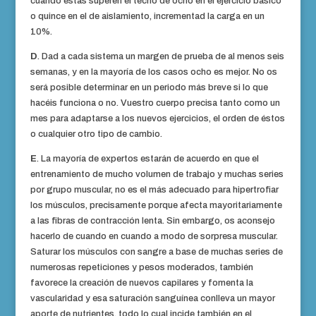
cuando estas superen el techo de ocho en el ejercicio básico
o quince en el de aislamiento, incrementad la carga en un
10%.
D
. Dad a cada sistema un margen de prueba de al menos seis
semanas, y en la mayoría de los casos ocho es mejor. No os
será posible determinar en un periodo más breve si lo que
hacéis funciona o no. Vuestro cuerpo precisa tanto como un
mes para adaptarse a los nuevos ejercicios, el orden de éstos
o cualquier otro tipo de cambio.
E
. La mayoría de expertos estarán de acuerdo en que el
entrenamiento de mucho volumen de trabajo y muchas series
por grupo muscular, no es el más adecuado para hipertrofiar
los músculos, precisamente porque afecta mayoritariamente
a las fibras de contracción lenta. Sin embargo, os aconsejo
hacerlo de cuando en cuando a modo de sorpresa muscular.
Saturar los músculos con sangre a base de muchas series de
numerosas repeticiones y pesos moderados, también
favorece la creación de nuevos capilares y fomenta la
vascularidad y esa saturación sanguínea conlleva un mayor
aporte de nutrientes, todo lo cual incide también en el