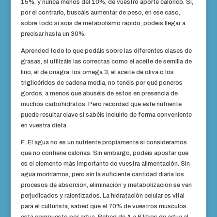
15%, y nunca menos del 10%, de vuestro aporte calórico. Si,
por el contrario, buscáis aumentar de peso, en ese caso,
sobre todo si sois de metabolismo rápido, podéis llegar a
precisar hasta un 30%.
Aprended todo lo que podáis sobre las diferentes clases de
grasas, si utilizáis las correctas como el aceite de semilla de
lino, el de onagra, los omega 3, el aceite de oliva o los
triglicéridos de cadena media, no tenéis por qué poneros
gordos, a menos que abuséis de estos en presencia de
muchos carbohidratos. Pero recordad que este nutriente
puede resultar clave si sabéis incluirlo de forma conveniente
en vuestra dieta.
F
. El agua no es un nutriente propiamente si consideramos
que no contiene calorías. Sin embargo, podéis apostar que
es el elemento más importante de vuestra alimentación. Sin
agua moriríamos, pero sin la suficiente cantidad diaria los
procesos de absorción, eliminación y metabolización se ven
perjudicados y ralentizados. La hidratación celular es vital
para el culturista, sabed que el 70% de vuestros músculos