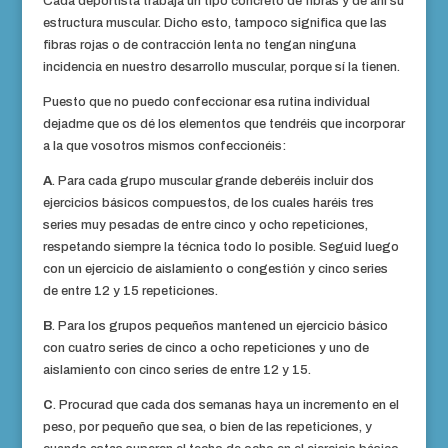
Cada deportista trabaja un tipo concreto de fibras y de ahí su
estructura muscular. Dicho esto, tampoco significa que las
fibras rojas o de contracción lenta no tengan ninguna
incidencia en nuestro desarrollo muscular, porque sí la tienen.
Puesto que no puedo confeccionar esa rutina individual
dejadme que os dé los elementos que tendréis que incorporar
a la que vosotros mismos confeccionéis:
A
. Para cada grupo muscular grande deberéis incluir dos
ejercicios básicos compuestos, de los cuales haréis tres
series muy pesadas de entre cinco y ocho repeticiones,
respetando siempre la técnica todo lo posible. Seguid luego
con un ejercicio de aislamiento o congestión y cinco series
de entre 12 y 15 repeticiones.
B
. Para los grupos pequeños mantened un ejercicio básico
con cuatro series de cinco a ocho repeticiones y uno de
aislamiento con cinco series de entre 12 y 15.
C
. Procurad que cada dos semanas haya un incremento en el
peso, por pequeño que sea, o bien de las repeticiones, y