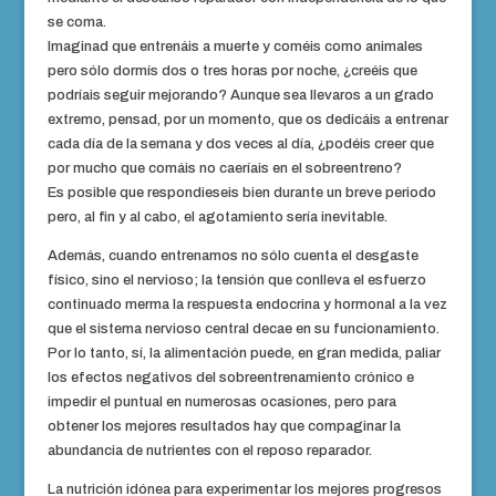
se coma.
Imaginad que entrenáis a muerte y coméis como animales
pero sólo dormís dos o tres horas por noche, ¿creéis que
podríais seguir mejorando? Aunque sea llevaros a un grado
extremo, pensad, por un momento, que os dedicáis a entrenar
cada día de la semana y dos veces al día, ¿podéis creer que
por mucho que comáis no caeríais en el sobreentreno?
Es posible que respondieseis bien durante un breve periodo
pero, al fin y al cabo, el agotamiento sería inevitable.
Además, cuando entrenamos no sólo cuenta el desgaste
físico, sino el nervioso; la tensión que conlleva el esfuerzo
continuado merma la respuesta endocrina y hormonal a la vez
que el sistema nervioso central decae en su funcionamiento.
Por lo tanto, sí, la alimentación puede, en gran medida, paliar
los efectos negativos del sobreentrenamiento crónico e
impedir el puntual en numerosas ocasiones, pero para
obtener los mejores resultados hay que compaginar la
abundancia de nutrientes con el reposo reparador.
La nutrición idónea para experimentar los mejores progresos