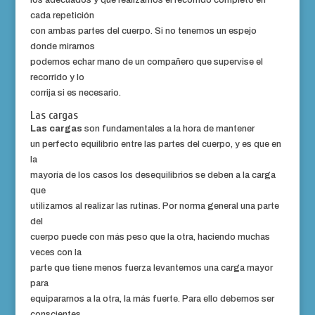
los adecuados y que realizamos el recorrido completo en
cada repetición
con ambas partes del cuerpo. Si no tenemos un espejo
donde mirarnos
podemos echar mano de un compañero que supervise el
recorrido y lo
corrija si es necesario.
Las cargas
Las cargas
son fundamentales a la hora de mantener
un perfecto equilibrio entre las partes del cuerpo, y es que en
la
mayoría de los casos los desequilibrios se deben a la carga
que
utilizamos al realizar las rutinas. Por norma general una parte
del
cuerpo puede con más peso que la otra, haciendo muchas
veces con la
parte que tiene menos fuerza levantemos una carga mayor
para
equipararnos a la otra, la más fuerte. Para ello debemos ser
conscientes