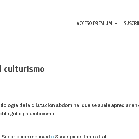
ACCESO PREMIUM
SUSCRI
l culturismo
etiología de la dilatación abdominal que se suele apreciar en
bble gut o palumboismo.
r
Suscripción mensual
o
Suscripción trimestral
.