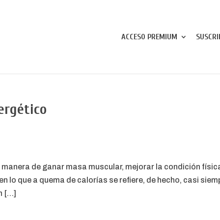
ACCESO PREMIUM
SUSCRI
nergético
manera de ganar masa muscular, mejorar la condición física,
n lo que a quema de calorías se refiere, de hecho, casi siem
n […]