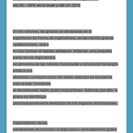
del 20 – 35% en la mujer y del 10-20%
En los varones, las grasas se almacenan en el
organismo en forma de triglicéridos, en las células grasas
(
adipocitos
), que a
su vez forman el
tejido adiposo
. Además, una pequeña
parte de los triglicéridos
se almacena en las células musculares y circula por la sangre
unida a una
albúmina. La mayor parte del tejido adiposo se encuentra
bajo la piel, formando
el denominado tejido graso subcutáneo. Además por ello, la
grasa se distribuye
predominantemente alrededor de los órganos abdominales.
Dependiendo de las
condiciones de nutrición a largo plazo, este depósito graso