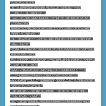
puede reducirse a
un mínimo, en caso de balance de energía negativo
prolongado, como ocurre
durante los periodos de anorexia o ayuno, o bien alcanzar
proporciones
importantes, cuando el balance energético sea positivo a
largo plazo, tal como
se observa en la sobrealimentación crónica. En sujetos bien
entrenados, la
grasa total almacenada en el tejido adiposo es menos que la
correspondiente a
sujetos sedentarios, concretamente 5-15% en varones y 10-
25% en mujeres. Sin
embargo, esta cantidad de grasa posee un
potencial
energético
muy importante (aproximadamente
7000 Kcal por kilogramo de grasa del tejido adiposo
),
lo que la convierte en la
reserva energética mas importante en cualquier caso de
déficit prolongado de
energía, en que los depósitos corporales de hc se agotan