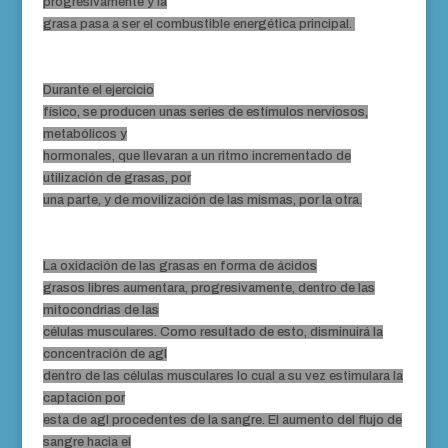
progresivamente y la
grasa pasa a ser el combustible energética principal.
Durante el ejercicio
físico, se producen unas series de estímulos nerviosos,
metabólicos y
hormonales, que llevaran a un ritmo incrementado de
utilización de grasas, por
una parte, y de movilización de las mismas, por la otra.
La oxidación de las grasas en forma de ácidos
grasos libres aumentara, progresivamente, dentro de las
mitocondrias de las
células musculares. Como resultado de esto, disminuirá la
concentración de agl
dentro de las células musculares lo cual a su vez estimulara la
captación por
esta de agl procedentes de la sangre. El aumento del flujo de
sangre hacia el