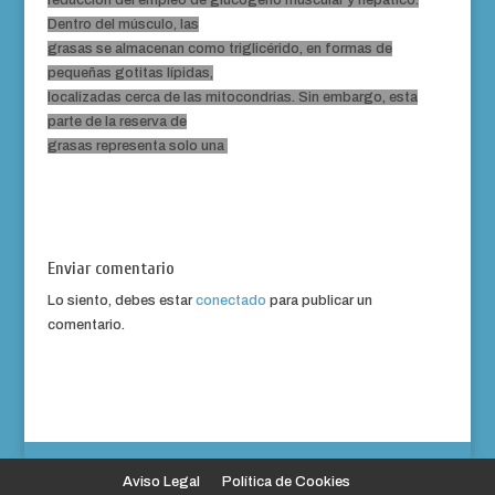
reducción del empleo de glucógeno muscular y hepático.
Dentro del músculo, las
grasas se almacenan como triglicérido, en formas de
pequeñas gotitas lípidas,
localizadas cerca de las mitocondrias. Sin embargo, esta
parte de la reserva de
grasas representa solo una
Enviar comentario
Lo siento, debes estar
conectado
para publicar un
comentario.
Aviso Legal
Política de Cookies