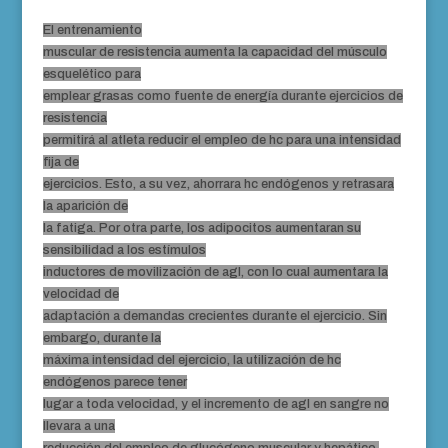
El entrenamiento
muscular de resistencia aumenta la capacidad del músculo
esquelético para
emplear grasas como fuente de energía durante ejercicios de
resistencia
permitirá al atleta reducir el empleo de hc para una intensidad
fija de
ejercicios. Esto, a su vez, ahorrara hc endógenos y retrasara
la aparición de
la fatiga. Por otra parte, los adipocitos aumentaran su
sensibilidad a los estímulos
inductores de movilización de agl, con lo cual aumentara la
velocidad de
adaptación a demandas crecientes durante el ejercicio. Sin
embargo, durante la
máxima intensidad del ejercicio, la utilización de hc
endógenos parece tener
lugar a toda velocidad, y el incremento de agl en sangre no
llevara a una