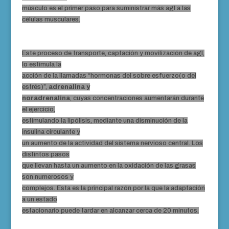
músculo es el primer paso para suministrar más agl a las
células musculares.
Este proceso de transporte, captación y movilización de agl,
lo estimula la
acción de la llamadas “hormonas del sobre esfuerzo(o del
estrés)”,
adrenalina y
noradrenalina
, cuyas concentraciones aumentarán durante
el ejercicio,
estimulando la lipólisis, mediante una disminución de la
insulina circulante y
un aumento de la actividad del sistema nervioso central. Los
distintos pasos
que llevan hasta un aumento en la oxidación de las grasas
son numerosos y
complejos. Esta es la principal razón por la que la adaptación
a un estado
estacionario puede tardar en alcanzar cerca de 20 minutos.