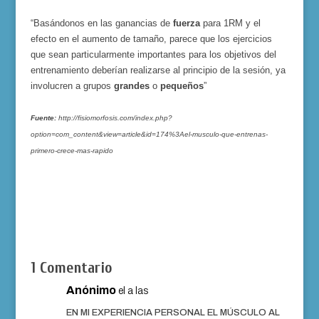
“Basándonos en las ganancias de
fuerza
para 1RM y el
efecto en el aumento de tamaño, parece que los ejercicios
que sean particularmente importantes para los objetivos del
entrenamiento deberían realizarse al principio de la sesión, ya
involucren a grupos
grandes
o
pequeños
”
Fuente:
http://fisiomorfosis.com/index.php?
option=com_content&view=article&id=174%3Ael-musculo-que-entrenas-
primero-crece-mas-rapido
1 Comentario
Anónimo
el a las
EN MI EXPERIENCIA PERSONAL EL MÚSCULO AL