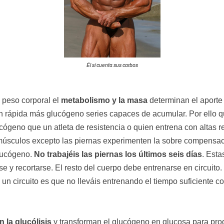
Él sí cuenta sus carbos
 peso corporal el
metabolismo y la masa
determinan el aport
ón rápida más glucógeno series capaces de acumular. Por ello 
ógeno que un atleta de resistencia o quien entrena con altas r
 músculos excepto las piernas experimenten la sobre compensaci
glucógeno.
No trabajéis las piernas los últimos seis días
. Esta
e y recortarse. El resto del cuerpo debe entrenarse en circuito.
 un circuito es que no lleváis entrenando el tiempo suficiente c
 la glucólisis
y transforman el glucógeno en glucosa para prod