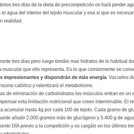
últimos tres días de la dieta de precompetición os hará perder 
 el agua del interior del tejido muscular y esa si que es necesa
 realidad.
rante tres dias pero luego tomáis mas hidratos de lo habitual du
 muscular que ello representa. Es lo que comúnmente se conoc
 impresionantes y dispondrán de más energía
. Vaciarlos 
sumo calórico y ralentizará el metabolismo.
días de eliminación de carbohidratos los músculos entran en un
ensar esta limitación nutricional que creen interminable. El r
 a acumular hasta 4g por cada 100 de tejido. Cada gramo de gl
 puede añadir 2.000 gramos más de glucógeno y 5.400 g de agua
l sexto DÍA previo a la competición y os cargáis en los últimos t
 carbohidratos.