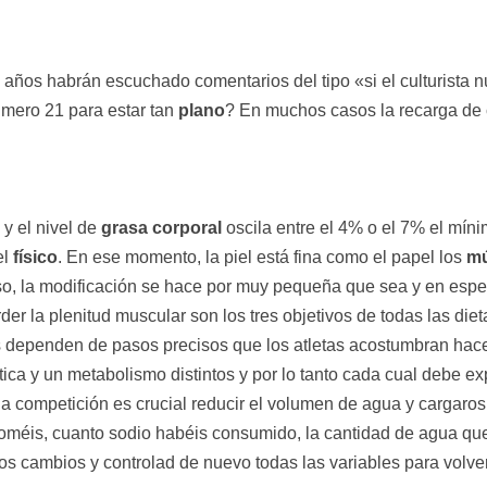
 años habrán escuchado comentarios del tipo «si el culturista n
mero 21 para estar tan
plano
? En muchos casos la recarga de 
y el nivel de
grasa corporal
oscila entre el 4% o el 7% el mín
el
físico
. En ese momento, la piel está fina como el papel los
m
so, la modificación se hace por muy pequeña que sea y en espec
der la plenitud muscular son los tres objetivos de todas las diet
s dependen de pasos precisos que los atletas acostumbran hac
ica y un metabolismo distintos y por lo tanto cada cual debe ex
la competición es crucial reducir el volumen de agua y cargaros
coméis, cuanto sodio habéis consumido, la cantidad de agua que 
ños cambios y controlad de nuevo todas las variables para volve