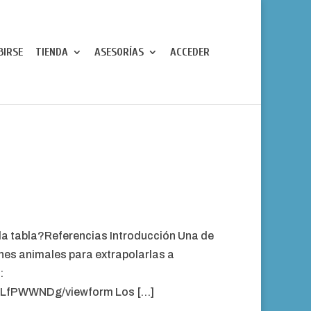
BIRSE
TIENDA
ASESORÍAS
ACCEDER
la tabla?Referencias Introducción Una de
nes animales para extrapolarlas a
:
LfPWWNDg/viewform Los […]