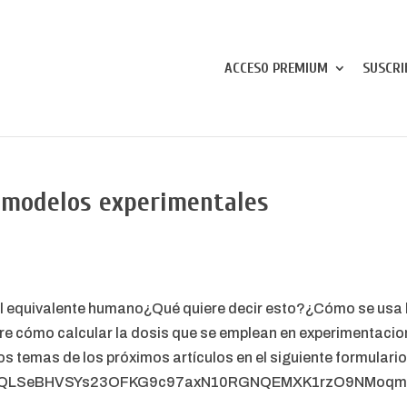
ACCESO PREMIUM
SUSCRI
n modelos experimentales
l equivalente humano¿Qué quiere decir esto?¿Cómo se usa 
re cómo calcular la dosis que se emplean en experimentacio
 temas de los próximos artículos en el siguiente formulario
1FAIpQLSeBHVSYs23OFKG9c97axN10RGNQEMXK1rzO9NMoqm