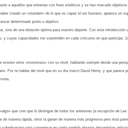
nto a aquellos que entrenan con fines estéticos y se han marcado objetivos r
y haber creado un «standart» de lo que es capaz el ser humano, aparece un s
anzar determinado punto u objetivo.
a, sino de una dotación óptima para nuestro deporte. Con esta introducción
ños, y cuyas capacidades me sorprenden en cada concurso en que participa: 
existen otros «monstruos» con su nivel, hablando siempre desde una perspec
ario. Por no hablar del nivel que en su día marcó David Henry, y que parece po
moria.
 «algo» que creo que lo distingue de todos los anteriores (a excepción de Lee
de manera rápida, otros la ganan de manera más progresiva pero ésta parec
nto sobrehumano para compensar en cierta medida algunas desventajas relaci