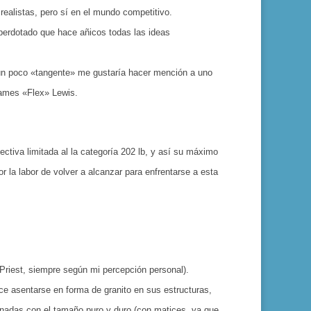
ealistas, pero sí en el mundo competitivo.
uperdotado que hace añicos todas las ideas
 un poco «tangente» me gustaría hacer mención a uno
James «Flex» Lewis.
tiva limitada al la categoría 202 lb, y así su máximo
r la labor de volver a alcanzar para enfrentarse a esta
 Priest, siempre según mi percepción personal).
e asentarse en forma de granito en sus estructuras,
onadas con el tamaño puro y duro (con matices, ya que