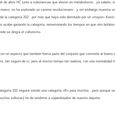
Farah de altos HC junto a substancias que eleven en metabolismo…ya sabéis, 
a nuevo, no ha explorado un camino revolucionario…y sin embargo muestra u
r de la categoría 202…por más que haya sido derrotado por un «mayor» Kevin 
s acabe ganando la categoría, rememorando los tiempos en que otro británico
de se dirigía el culturismo.
n un aspecto que también forma parte del conjunto que convierte al bueno en
o, tan seguro de sí, pero al mismo tiempo tan realista, con una mentalidad tr
 categoría 202 seguirá siendo una categoría «B» para muchos…pero aunque se
chos sollozan) he de rendirme a superdotados de nuestro deporte.