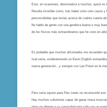
Esto, en ocasiones, desmoraliza a muchos, quizá no ta
Resulta increíble como, tras haber visto cien casos 
preconcebidas que tenías acerca de cuánto cuesta alc
No hablo de gente con una genética buena o muy buen
de los físicos más extraordinarios que he visto en a
Es probable que muchos aficionados me recuerden que 
rival sería, evidentemente un Kevin English extraordin
nueva generación…y siempre con Lee Priest en la me
Pero sería injusto para Flex Lewis no reconocerle ese
Hay muchos culturistas capaz de ganar masa muscular 
otros se aferran a su capacidad para salir con un pu