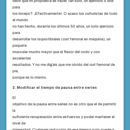
decir que mi propuesta es hacer, tan solo, un ejercicio o dos
para
los bíceps?. ¡Efectivamente!. O acaso los culturistas de todo
el mundo
no han hecho, durante los últimos 50 años, un solo ejercicio
para
desarrollar los
isquiotibiales
(curl femoral en máquina), un
paquete
muscular mucho mayor que el flexor del codo y con
excelentes
resultados. Y no me digáis que me olvido del curl femoral de
pie,
porque es lo mismo.
2. Modificar el tiempo de pausa entre series
El
objetivo de la pausa entre series no es otro que el de permitir
la
suficiente recuperación entre esfuerzos y poder mantener el
nivel de
intensidad. Cualquier reducción de ese tiempo solo puede ir