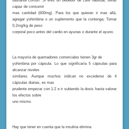
bastante común. Si eres un bebedor de café habitual, serás
capaz de consumir
mas cantidad (600mg). Para los que quieran ir mas allá,
agregar yohimbina o un suplemento que l
a
contenga
;
Tomar
0,2mg/kg de peso
corporal poco antes del cardio en ayunas o durante el ayuno.
La mayoría de quemadores comerciales tienen 3gr de
yohimbina por cápsula. Lo que significaría 5 cápsulas para
alcanzar niveles
similares. Aunque muchos indican no excederse de 4
cápsulas diarias, es mas
prudente empezar con 1-2 e ir subiendo la dosis hasta valorar
los efectos sobre
uno mismo.
Hay que tener en cuenta que la insulina elimina