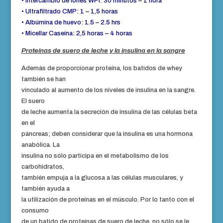
• Intercambio de iones WPI: 30 minutos – 1 hora
• Ultrafiltrado CMP: 1 – 1,5 horas
• Albúmina de huevo: 1.5 – 2.5 hrs
• Micellar Caseína: 2,5 horas – 4 horas
Proteínas de suero de leche y la insulina en la sangre
Además de proporcionar proteína, los batidos de whey
también se han
vinculado al aumento de los niveles de insulina en la sangre.
El suero
de leche aumenta la secreción de insulina de las células beta
en el
páncreas; deben considerar que la insulina es una hormona
anabólica. La
insulina no sólo participa en el metabolismo de los
carbohidratos,
también empuja a la glucosa a las células musculares, y
también ayuda a
la utilización de proteínas en el músculo. Por lo tanto con el
consumo
de un batido de proteínas de suero de leche, no sólo se le