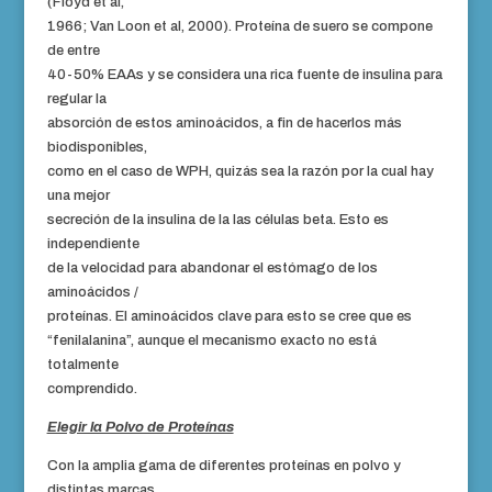
(Floyd et al,
1966; Van Loon et al, 2000). Proteína de suero se compone
de entre
40-50% EAAs y se considera una rica fuente de insulina para
regular la
absorción de estos aminoácidos, a fin de hacerlos más
biodisponibles,
como en el caso de WPH, quizás sea la razón por la cual hay
una mejor
secreción de la insulina de la las células beta. Esto es
independiente
de la velocidad para abandonar el estómago de los
aminoácidos /
proteínas. El aminoácidos clave para esto se cree que es
“fenilalanina”, aunque el mecanismo exacto no está
totalmente
comprendido.
Elegir la Polvo de Proteínas
Con la amplia gama de diferentes proteínas en polvo y
distintas marcas