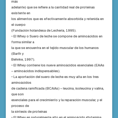
más
adelante) que se refiere a la cantidad real de proteínas
existente en
los alimentos que es efectivamente absorbida y retenida en
el cuerpo
(Fundación holandesa de Lechería, 1995).
• El Whey o Suero de leche se compone de aminoácidos en
forma similar a
la que se encuentra en el tejido muscular de los humanos
(Barth y
Behnke, 1997).
• El Whey contiene los nueve aminoácidos esenciales (EAAs
– aminoácidos indispensables).
• La aportación del suero de leche es muy alta en los tres
aminoácidos
de cadena ramificada (BCAAs) – leucina, isoleucina y valina,
que son
esenciales para el crecimiento y la reparación muscular, y el
proceso de
la síntesis de proteínas
• El Whey es naturalmente alto en el aminoácido glutamina,