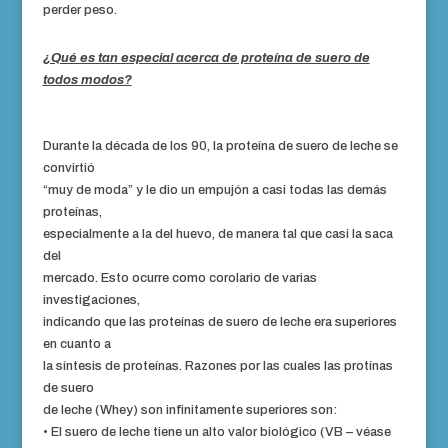
perder peso.
¿Qué es tan especial acerca de proteína de suero de
todos modos?
Durante la década de los 90, la proteína de suero de leche se
convirtió
“muy de moda” y le dio un empujón a casi todas las demás
proteínas,
especialmente a la del huevo, de manera tal que casi la saca
del
mercado. Esto ocurre como corolario de varias
investigaciones,
indicando que las proteínas de suero de leche era superiores
en cuanto a
la síntesis de proteínas. Razones por las cuales las protínas
de suero
de leche (Whey) son infinitamente superiores son:
• El suero de leche tiene un alto valor biológico (VB – véase