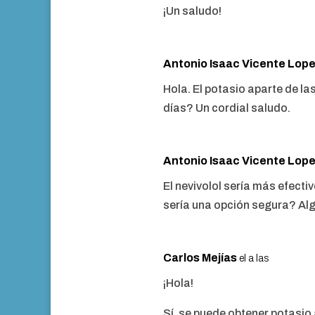
¡Un saludo!
Antonio Isaac Vicente Lop
Hola. El potasio aparte de l
días? Un cordial saludo.
Antonio Isaac Vicente Lop
El nevivolol sería más efecti
sería una opción segura? Alg
Carlos Mejías
el a las
¡Hola!
Sí, se puede obtener potasio 