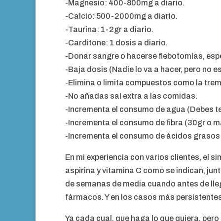
-Magnesio: 400-800mg a diario.
-Calcio: 500-2000mg a diario.
-Taurina: 1-2gr a diario.
-Carditone: 1 dosis a diario.
-Donar sangre o hacerse flebotomías, esp
-Baja dosis (Nadie lo va a hacer, pero no 
-Elimina o limita compuestos como la trem
-No añadas sal extra a las comidas.
-Incrementa el consumo de agua (Debes ten
-Incrementa el consumo de fibra (30gr o m
-Incrementa el consumo de ácidos graso
En mi experiencia con varios clientes, el s
aspirina y vitamina C como se indican, junt
de semanas de media cuando antes de llega
fármacos. Y en los casos más persistente
Ya cada cual, que haga lo que quiera, pero