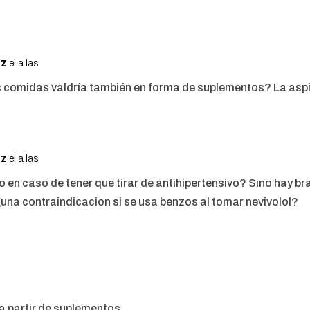
ez
el a las
as comidas valdría también en forma de suplementos? La aspi
ez
el a las
vo en caso de tener que tirar de antihipertensivo? Sino hay b
una contraindicacion si se usa benzos al tomar nevivolol?
a partir de suplementos.