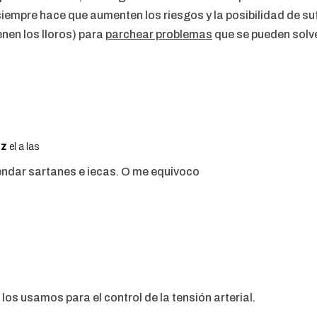
siempre hace que aumenten los riesgos y la posibilidad de su
enen los lloros) para
parchear problemas
que se pueden solve
ez
el a las
endar sartanes e iecas. O me equivoco
 los usamos para el control de la tensión arterial.