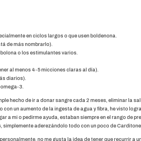
ecialmente en ciclos largos o que usen boldenona.
está de más nombrarlo).
bolona o los estimulantes varios.
er al menos 4-5 micciones claras al día).
ás diarios).
s omega-3.
imple hecho de ir a donar sangre cada 2 meses, eliminar la sa
o con un aumento de la ingesta de agua y fibra, he visto logr
r a mi o pedirme ayuda, estaban siempre en el rango de pre-h
s, simplemente aderezándolo todo con un poco de Carditone 
 personalmente, no me gusta la idea de tener que recurrir a 