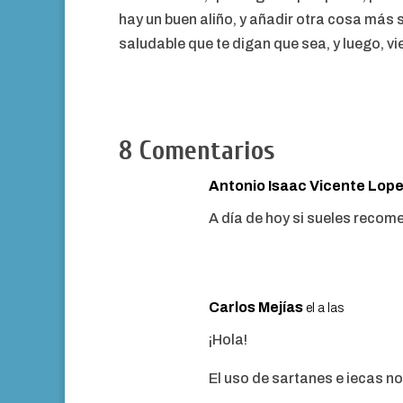
hay un buen aliño, y añadir otra cosa más 
saludable que te digan que sea, y luego, vi
8 Comentarios
Antonio Isaac Vicente Lop
A día de hoy si sueles recom
Carlos Mejías
el a las
¡Hola!
El uso de sartanes e iecas no