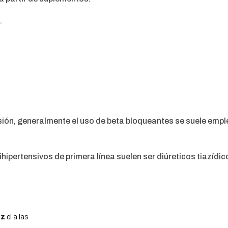
.
sión, generalmente el uso de beta bloqueantes se suele emple
ipertensivos de primera línea suelen ser diúreticos tiazídic
ez
el a las