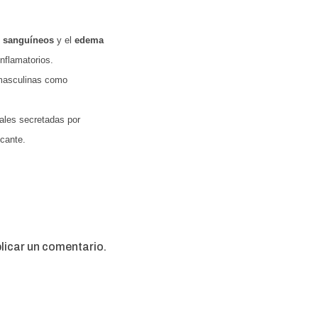
s sanguíneos
y el
edema
inflamatorios.
 masculinas como
ales secretadas por
icante.
licar un comentario.