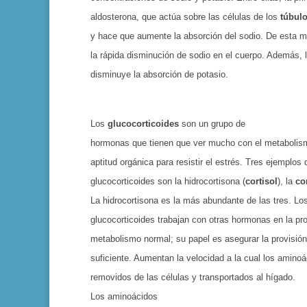
aldosterona, que actúa sobre las células de los
túbulo
y hace que aumente la absorción del sodio. De esta m
la rápida disminución de sodio en el cuerpo. Además, 
dis­minuye la absorción de potasio.
Los
glucocorticoides
son un grupo de
hormonas que tienen que ver mucho con el metabo­lis
aptitud orgá­nica para resistir el estrés. Tres ejemplos 
glucocorticoides son la hidrocortisona (
cortisol
), la
co
La hidrocortisona es la más abun­dante de las tres. Lo
glucocor­ticoides trabajan con otras hor­monas en la p
me­tabolismo normal; su papel es asegurar la provisió
suficiente. Aumentan la veloci­dad a la cual los amino
removidos de las células y trans­portados al hígado.
Los aminoá­cidos