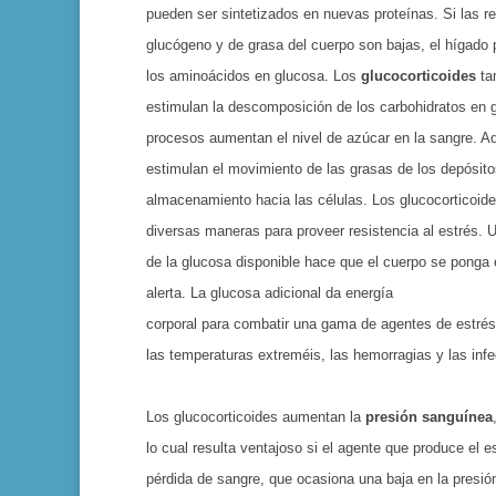
pueden ser sintetizados en nuevas proteínas. Si las r
glucógeno y de grasa del cuer­po son bajas, el hígado 
los aminoácidos en glucosa. Los
glucocorticoides
ta
esti­mulan la descomposición de los carbohidratos en
pro­cesos aumentan el nivel de azúcar en la sangre. 
estimulan el movimiento de las grasas de los depósit
almacenamiento ha­cia las células. Los glucocorticoide
diversas maneras para proveer resistencia al estrés. 
de la glucosa disponi­ble hace que el cuerpo se ponga
alerta. La glucosa adicio­nal da energía
corporal para combatir una gama de agentes de estrés
las temperaturas ex­treméis, las hemorragias y las inf
Los glucocorticoides aumentan la
presión sanguínea
lo cual re­sulta ventajoso si el agente que pro­duce el 
pérdida de sangre, que ocasiona una baja en la presió