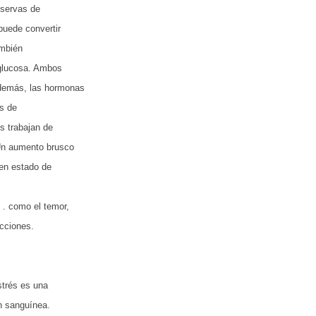
eservas de
puede convertir
mbién
 glucosa. Ambos
Además, las hormonas
os de
s trabajan de
Un au­mento brusco
 en estado de
 . como el temor,
ecciones.
,
estrés es una
n sanguínea.