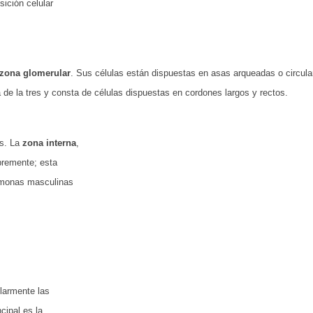
ición celular
zona glomerular
. Sus células están dispuestas en asas ar­queadas o circu
de la tres y consta de células dispuestas en cordones largos y rectos.
es. La
zona in­terna
,
ibremente; esta
rmonas mas­culinas
ularmente las
­cipal es la