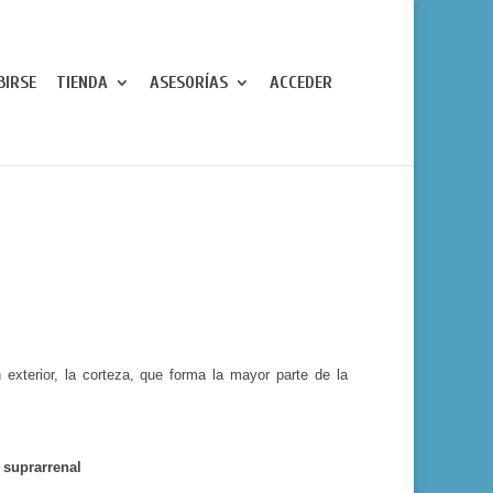
BIRSE
TIENDA
ASESORÍAS
ACCEDER
 exterior, la corte­za, que forma la mayor parte de la
 suprarre­nal