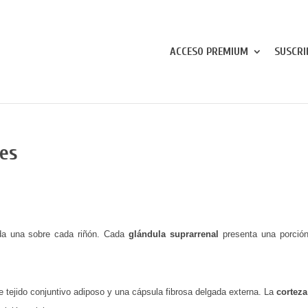
ACCESO PREMIUM
SUSCRI
les
cada una sobre cada riñón. Cada
glándula suprarrenal
pre­senta una porción
 tejido con­juntivo adiposo y una cápsula fibrosa delgada externa. La
corteza