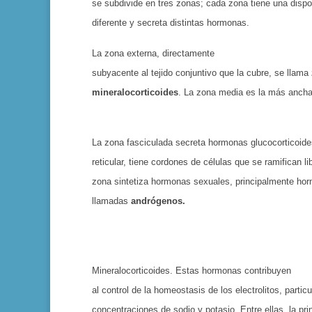
se subdivide en tres zonas; cada zona tiene una dispos
di­ferente y secreta distintas hormonas.
La zona externa, directamente
subyacente al tejido conjuntivo que la cubre, se llama
mineralocorticoides
. La zona media es la más ancha 
La zona fasciculada secreta hor­monas glucocorticoid
reticular, tiene cordones de células que se ramifican l
zona sintetiza hormonas sexua­les, principalmente ho
llamadas
andrógenos.
Mineralocorticoides. Estas hor­monas contribuyen
al control de la homeostasis de los electrolitos, par­tic
concentraciones de sodio y potasio. Entre ellas, la prin