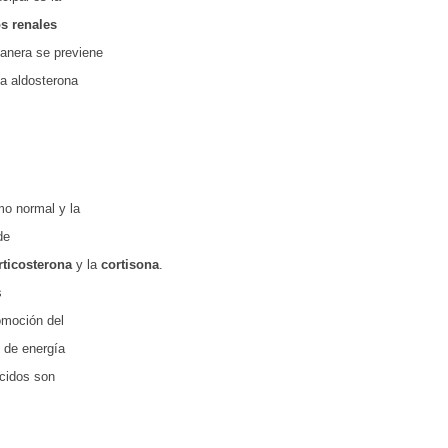
s rena­les
anera se previe­ne
la aldosterona
mo normal y la
de
rticosterona
y la
cortisona
.
s
romoción del
n de energía
ácidos son