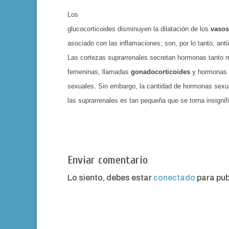
Los
glucocorticoides disminuyen la dilatación de los
va­so
asociado con las inflamaciones; son, por lo tanto, anti
Las corte­zas suprarrenales secretan hormonas tanto
femeninas, llamadas
gonadocorticoides
y hormonas
sexuales. Sin embargo, la canti­dad de hormonas sexu
las suprarrenales es tan pequeña que se torna insignif
Enviar comentario
Lo siento, debes estar
conectado
para pub