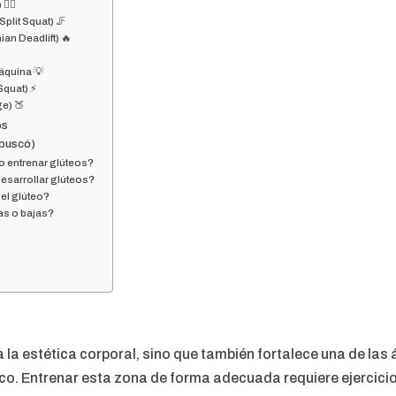
️‍♀️
Split Squat) 🦵
n Deadlift) 🔥
áquina 💡
Squat) ⚡
ge) 🍑
os
 buscó)
o entrenar glúteos?
esarrollar glúteos?
el glúteo?
as o bajas?
 la estética corporal, sino que también fortalece una de la
ísico. Entrenar esta zona de forma adecuada requiere ejercici