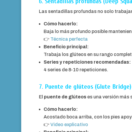
6.
Sentadillas profundas (Deep Squa
Las sentadillas profundas no solo trabajan
Cómo hacerlo:
Baja lo más profundo posible manteniendo
👉
Técnica perfecta
Beneficio principal:
Trabaja los glúteos en su rango complet
Series y repeticiones recomendadas:
4 series de 8-10 repeticiones.
7.
Puente de glúteos (Glute Bridge)
El
puente de glúteos
es una versión más si
Cómo hacerlo:
Acostado boca arriba, con los pies apoya
👉
Video explicativo