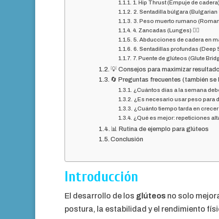
1. Hip Thrust (Empuje de cadera) 🏋
2. Sentadilla búlgara (Bulgarian 
3. Peso muerto rumano (Romania
4. Zancadas (Lunges) 🚶‍♀️
5. Abducciones de cadera en m
6. Sentadillas profundas (Deep 
7. Puente de glúteos (Glute Brid
💡 Consejos para maximizar resultad
🔄 Preguntas frecuentes (también se
¿Cuántos días a la semana deb
¿Es necesario usar peso para d
¿Cuánto tiempo tarda en crecer 
¿Qué es mejor: repeticiones alt
📊 Rutina de ejemplo para glúteos
Conclusión
Introducción
El desarrollo de los
glúteos
no solo mejora
postura, la estabilidad y el rendimiento f