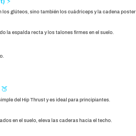
t)
⚡
 los glúteos, sino también los cuádriceps y la cadena posteri
 la espalda recta y los talones firmes en el suelo.
o.
🍑
mple del Hip Thrust y es ideal para principiantes.
dos en el suelo, eleva las caderas hacia el techo.