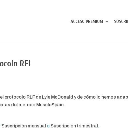
ACCESO PREMIUM
SUSCRI
ocolo RFL
s del protocolo RLF de Lyle McDonald y de cómo lo hemos ad
ientas del método MuscleSpain.
r
Suscripción mensual
o
Suscripción trimestral
.