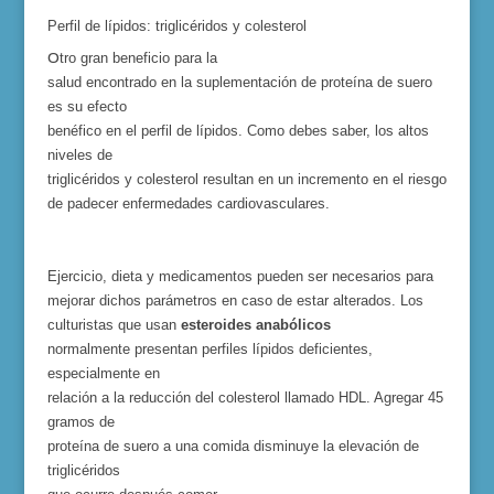
Perfil de lípidos: triglicéridos y colesterol
tro gran beneficio para la
O
salud encontrado en la suplementación de proteína de suero
es su efecto
benéfico en el perfil de lípidos. Como debes saber, los altos
niveles de
triglicéridos y colesterol resultan en un incremento en el riesgo
de
pade
cer enfermedades cardiovascu
lares
.
Ej
ercicio, dieta y medicamentos pueden ser necesarios para
mejorar
dich
os par
ámetros en caso de estar alterad
os
. Los
culturistas que usan
esteroides anabólicos
normalmente presentan perfiles lípidos deficientes,
especialmente en
relación a la reducción del colesterol llamado HDL. Agregar 45
gramos de
proteína de suero a una comida disminuye la elevación de
triglicéridos