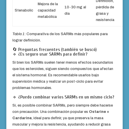
Definición,
Mejora de la
10-30 mg al
pérdida de
Stenabolic
capacidad
día
grasa y
metabólica
resistencia
Tabla 1
: Comparativa de los SARMs más populares para
lograr definición.
🔄
Preguntas frecuentes (también se buscó)
🔹
¿Es seguro usar SARMs para definir?
Si bien los SARMs suelen tener menos efectos secundarios
que los esteroides, siguen siendo compuestos que afectan
el sistema hormonal. Es recomendable usarlos bajo
supervisión médica y realizar un post-ciclo para evitar
problemas hormonales.
🔹
¿Puedo combinar varios SARMs en un mismo ciclo?
Sí, es posible combinar SARMs, pero siempre debe hacerse
con precaución. Una combinación popular es
Ostarine +
Cardarine
, ideal para definir, ya que preserva la masa
muscular y mejora la resistencia, ayudando a reducir grasa