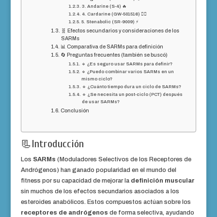
3. Andarine (S-4) 🔥
4. Cardarine (GW-501516) 🏃‍♂️
5. Stenabolic (SR-9009) ⚡
🧬 Efectos secundarios y consideraciones de los
SARMs
📊 Comparativa de SARMs para definición
🔄 Preguntas frecuentes (también se buscó)
🔹 ¿Es seguro usar SARMs para definir?
🔹 ¿Puedo combinar varios SARMs en un
mismo ciclo?
🔹 ¿Cuánto tiempo dura un ciclo de SARMs?
🔹 ¿Se necesita un post-ciclo (PCT) después
de usar SARMs?
Conclusión
📃Introducción
Los
SARMs
(Moduladores Selectivos de los Receptores de
Andrógenos) han ganado popularidad en el mundo del
fitness por su capacidad de mejorar la
definición muscular
sin muchos de los efectos secundarios asociados a los
esteroides anabólicos. Estos compuestos actúan sobre los
receptores de andrógenos
de forma selectiva, ayudando