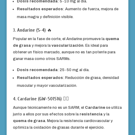
Dosis recomendada
: 5-10 mg al día.
Resultados esperados
: Aumento de fuerza, mejora de
masa magra y definición visible.
3.
Andarine (S-4)
🔥
Popular en la fase de corte, el Andarine promueve la
quema
de grasa
y mejora la
vascularización
. Es ideal para
obtener un físico marcado, aunque no es tan potente para
ganar masa como otros SARMs.
Dosis recomendada
: 25-50 mg al día.
Resultados esperados
: Reducción de grasa, densidad
muscular y mayor vascularización.
4.
Cardarine (GW-501516)
🏃‍♂️
Aunque técnicamente no es un SARM, el
Cardarine
se utiliza
junto a ellos por sus efectos sobre la
resistencia
y la
quema de grasa
. Mejora la resistencia cardiovascular y
optimiza la oxidación de grasas durante el ejercicio.