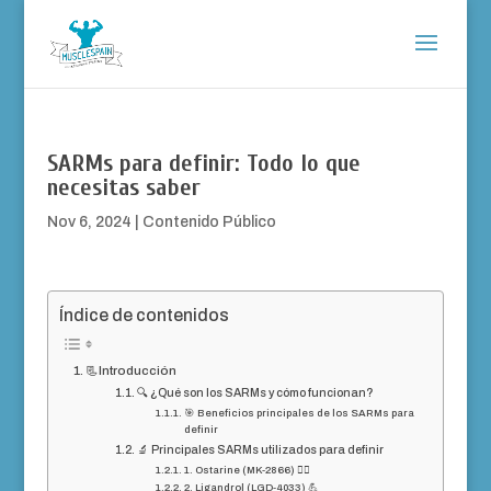
SARMs para definir: Todo lo que
necesitas saber
Nov 6, 2024
|
Contenido Público
Índice de contenidos
📃Introducción
🔍 ¿Qué son los SARMs y cómo funcionan?
🎯 Beneficios principales de los SARMs para
definir
🔬 Principales SARMs utilizados para definir
1. Ostarine (MK-2866) 🏋️‍♂️
2. Ligandrol (LGD-4033) 💪