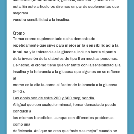
nutrientes (
aminoácidos
, glucosa, creatina…) dentro de
esta. En este artículo os diremos un par de suplementos que
mejorará
vuestra sensibilidad a la insulina.
Cromo
Tomar cromo suplementario se ha demostrado
repetidamente que sirve para
mejorar la sensibilidad a la
insulina
y la tolerancia a la glucosa, incluso hasta el punto
de la inversión de la diabetes de tipo II en muchas personas.
De hecho, el cromo tiene que ver tanto con la sensibilidad a la
insulina y la tolerancia a la glucosa que algunos en se refieren
al
cromo en la
dieta
como el factor de tolerancia a la glucosa
(FTG).
Las dosis son de entre 200 y 600 mcg por día.
Al igual que con cualquier mineral, tomar demasiado puede
conducir a
los mismos beneficios, aunque con diferentes problemas,
como una
deficiencia. Así que no creo que “más sea mejor” cuando se