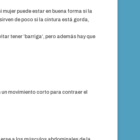
i mujer puede estar en buena forma si la
irven de poco si la cintura está gorda,
itar tener ‘barriga’, pero además hay que
en un movimiento corto para contraer el
aerse a los músculos abdominales de la