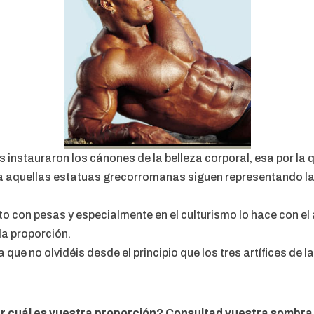
 instauraron los cánones de la belleza corporal, esa por la 
ía aquellas estatuas grecorromanas siguen representando la
to con pesas y especialmente en el culturismo lo hace con el 
la proporción.
que no olvidéis desde el principio que los tres artífices de la
r cuál es vuestra proporción? Consultad vuestra sombra