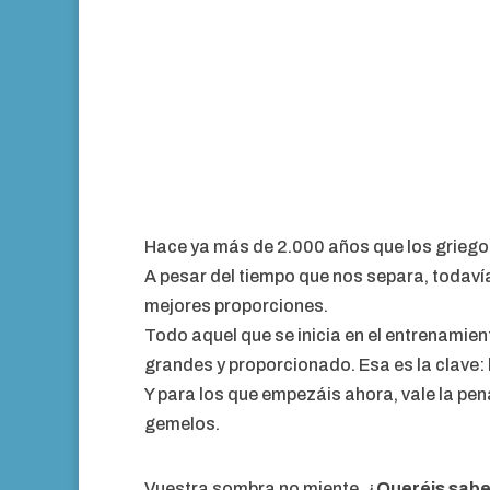
Hace ya más de 2.000 años que los griegos
A pesar del tiempo que nos separa, todav
mejores proporciones.
Todo aquel que se inicia en el entrenamien
grandes y proporcionado. Esa es la clave: 
Y para los que empezáis ahora, vale la pena 
gemelos.
Vuestra sombra no miente. ¿
Queréis sabe