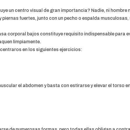
tuye un centro visual de gran importancia? Nadie, ni hombre n
 piernas fuertes, junto con un pecho o espalda musculosas, s
a corporal bajos constituye requisito indispensable para ev
aquen limpiamente.
 centraros en los siguientes ejercicios:
 muscular el abdomen y basta con estirarse y elevar el torso 
arse de numerosas formas, pero todas ellas obligan a contr