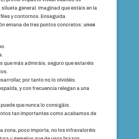
a silueta general. Imaginad que estáis en la
rfiles y contornos. Enseguida
ión emana de tres puntos concretos: u
nos
po.
a.
os que más admiráis, seguro que estaréis
dos.
arrollar, por tanto no lo olvidéis.
espalda, y con frecuencia relegan a una
y puede que nunca lo consigáis.
 puntos tan importantes como acabamos de
da zona, poco importa, no los infravaloréis
tura y gemelos que de unos brazos