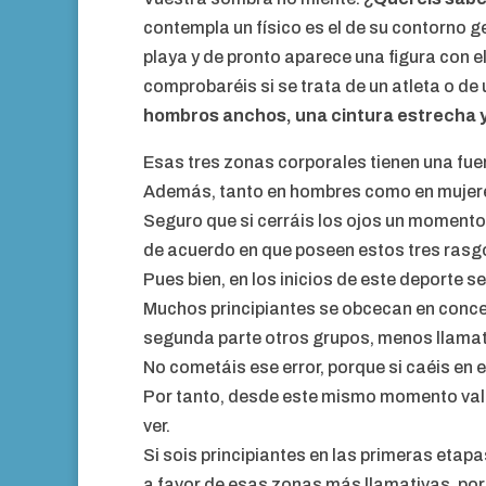
contempla un físico es el de su contorno ge
playa y de pronto aparece una figura con el
comprobaréis si se trata de un atleta o d
hombros anchos, una cintura estrecha y
Esas tres zonas corporales tienen una fuer
Además, tanto en hombres como en mujeres
Seguro que si cerráis los ojos un momento
de acuerdo en que poseen estos tres rasg
Pues bien, en los inicios de este deporte se
Muchos principiantes se obcecan en concen
segunda parte otros grupos, menos llamat
No cometáis ese error, porque si caéis en 
Por tanto, desde este mismo momento vale
ver.
Si sois principiantes en las primeras etapa
a favor de esas zonas más llamativas, po