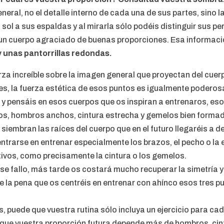
neral, no el detalle interno de cada una de sus partes, sino l
 sol a sus espaldas y al mirarla sólo podéis distinguir sus pe
e un cuerpo agraciado de buenas proporciones. Esa informac
 unas pantorrillas redondas.
za increíble sobre la imagen general que proyectan del cuer
, la fuerza estética de esos puntos es igualmente poderos
 y pensáis en esos cuerpos que os inspiran a entrenaros, es
os, hombros anchos, cintura estrecha y gemelos bien forma
 siembran las raíces del cuerpo que en el futuro llegaréis a des
trarse en entrenar especialmente los brazos, el pecho o la 
ivos, como precisamente la cintura o los gemelos.
ese fallo, más tarde os costará mucho recuperar la simetría 
 la pena que os centréis en entrenar con ahínco esos tres
s, puede que vuestra rutina sólo incluya un ejercicio para ca
rque vuestra proporción futura depende más de hombros, cin