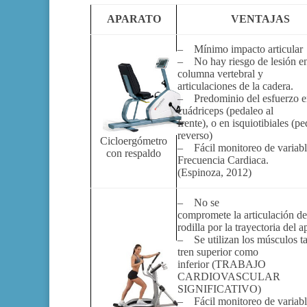
APARATO
VENTAJAS
– Mínimo impacto articular
– No hay riesgo de lesión en
columna vertebral y
articulaciones de la cadera.
– Predominio del esfuerzo e
cuádriceps (pedaleo al
frente), o en isquiotibiales (p
reverso)
Cicloergómetro
– Fácil monitoreo de variab
con respaldo
Frecuencia Cardiaca.
(Espinoza, 2012)
– No se
compromete la articulación de
rodilla por la trayectoria del a
– Se utilizan los músculos ta
tren superior como
inferior (TRABAJO
CARDIOVASCULAR
SIGNIFICATIVO)
– Fácil monitoreo de variab