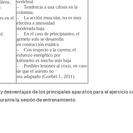
vertebral.
úteos,
– Tendencia a una cifosis en la
a
columna.
– La acción muscular, no es muy
s en el
efectiva a intensidad
moderada-baja.
– En el caso de principiantes; el
el
gemelo solo se desarrolla
en contracción estática
– Con respecto a la carrera; el
esfuerzo energético por
kilómetro es mucho más baja
– Posibles lesiones al coxis, en caso
de que el asiento no
sea adaptado (Goebel J., 2011)
y desventajas de los principales aparatos para el ejercicio 
urante la sesión de entrenamiento.