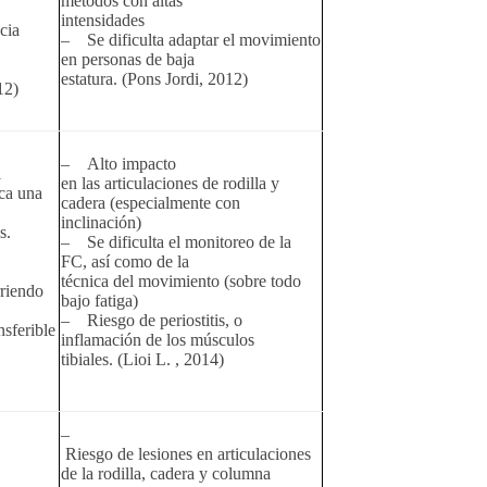
métodos con altas
intensidades
cia
– Se dificulta adaptar el movimiento
en personas de baja
estatura. (Pons Jordi, 2012)
12)
– Alto impacto
l
en las articulaciones de rodilla y
ca una
cadera (especialmente con
inclinación)
s.
– Se dificulta el monitoreo de la
FC, así como de la
técnica del movimiento (sobre todo
rriendo
bajo fatiga)
– Riesgo de periostitis, o
sferible
inflamación de los músculos
tibiales. (Lioi L. , 2014)
–
Riesgo de lesiones en articulaciones
de la rodilla, cadera y columna