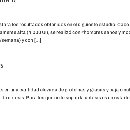
ina D
stará los resultados obtenidos en el siguiente estudio. Cabe 
ativamente alta (4.000 UI), se realizó con «hombres sanos y 
s/semana) y con […]
as
 en una cantidad elevada de proteínas y grasas y baja o nul
 de cetosis. Para los que no lo sepan la cetosis es un estado f